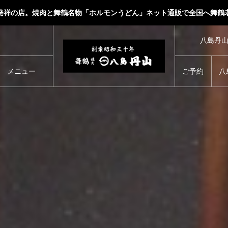
発祥の店。焼肉と舞鶴名物「ホルモンうどん」ネット通販で全国へ舞鶴
八島丹
プロの
メニュー
ご予約
八