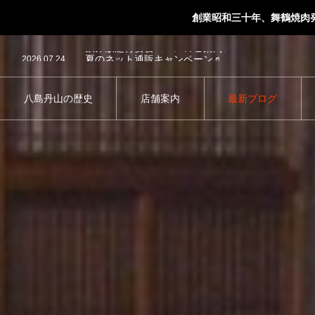
創業昭和三十年、舞鶴焼肉
2026.03.4
歓送迎会早割キャンペーン！！
2026.08.1
飲み放題付宴会コースのご案内♬
2026.07.24
夏のネット通販キャンペーン♬
2026.07.20
本店駐車場のご案内
2026.05.16
ネットショップ送料無料キャンペーン！
2026.03.4
歓送迎会早割キャンペーン！！
八島丹山の歴史
店舗案内
最新ブログ
2026.08.1
飲み放題付宴会コースのご案内♬