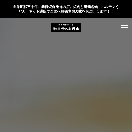
創業昭和三十年、舞鶴焼肉発祥の店。焼肉と舞鶴名物「ホルモンう
どん」ネット通販で全国へ舞鶴老舗の味をお届けします！！