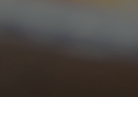
2026.03.4
歓送迎会早割キャンペーン！！
八島丹山ネットショップ
八島丹山本店
行永店
2026.08.1
飲み放題付宴会コースのご案内♬
2026.07.24
夏のネット通販キャンペーン♬
2026.07.20
本店駐車場のご案内
2026.05.16
ネットショップ送料無料キャンペーン！
2026.03.4